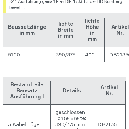
XA1 Ausführung gemäß Plan Dlk. 1733.1.3 der BD Nürnberg,
bewehrt
lichte
lichte
Baussatzlänge
Höhe
Artikel
Breite
in mm
in
Nr.
in mm
mm
5100
390/375
400
DB2135
Bestandteile
Artikel
Bausatz
Details
Nr.
Ausführung I
geschlossen
lichte Breite:
3 Kabeltröge
390/375 mm
DB21351