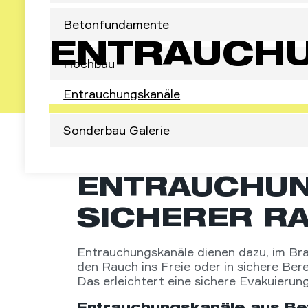
Betonfundamente
ENTRAUCH
Hochbau
Entrauchungskanäle
Sonderbau Galerie
ENTRAUCHUN
SICHERER R
Entrauchungskanäle dienen dazu, im Bra
den Rauch ins Freie oder in sichere Ber
Das erleichtert eine sichere Evakuieru
Entrauchungskanäle aus Bet