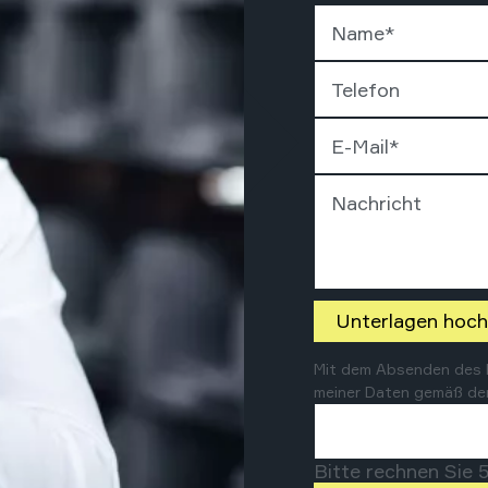
Name
*
Telefon
E-Mail
*
Nachricht
Unterlagen hoch
Mit dem Absenden des Fo
meiner Daten gemäß de
Bitte rechnen Sie 5