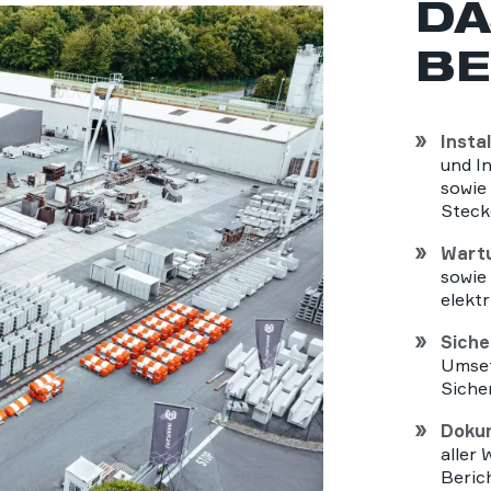
DA
BE
Insta
und I
sowie
Steck
Wartu
sowie
elekt
Siche
Umset
Siche
Dokum
aller
Beric