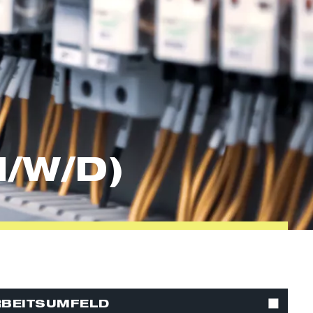
/W/D)
BEITSUMFELD