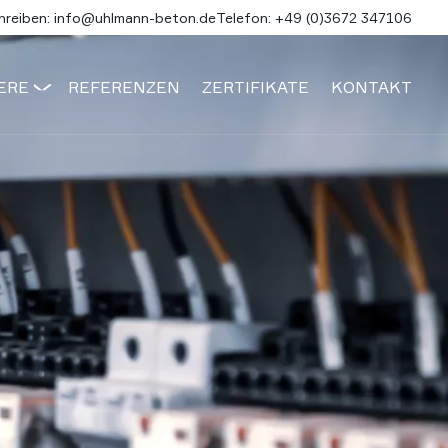
chreiben: info@uhlmann-beton.de
Telefon: +49 (0)3672 347106
Unternehme
ERE
REFERENZEN
ZERTIFIKATE
KONTAKT
Betonwelten
Produkte
Karriere
Referenzen
Zertifikate
Kontakt