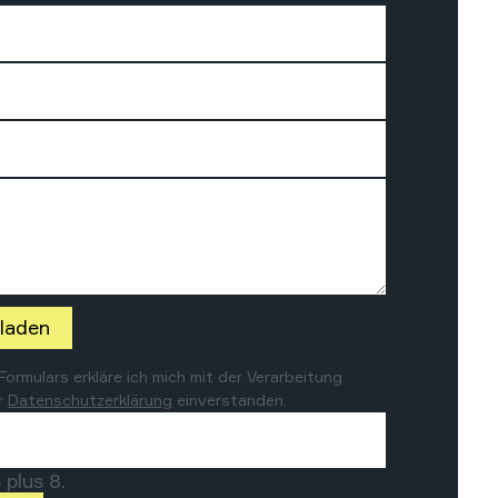
laden
rmulars erkläre ich mich mit der Verarbeitung
r
Datenschutzerklärung
einverstanden.
 plus 8.