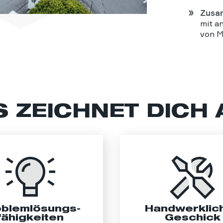
Zusa
mit a
von M
S ZEICHNET DICH 
oblemlösungs­
Handwerklic
fähigkeiten
Geschick