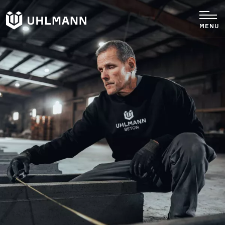
MENU
Unterneh
Betonferti
Betonwelt
Terrorsch
Produkte
Betonmöb
Karriere
Wissenswe
Referenze
Zertifikat
Kontakt