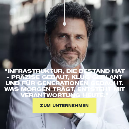
"INFRASTRUKTUR, DIE BESTAND HAT
– PRÄZISE GEBAUT, KLUG GEPLANT
UND FÜR GENERATIONEN GEDACHT.
WAS MORGEN TRÄGT, ENTSTEHT MIT
VERANTWORTUNG HEUTE."
ZUM UNTERNEHMEN