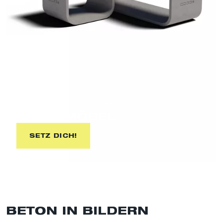
CO33 eine Marke von Uhlmann
BETONMÖBEL
SETZ DICH!
BETON IN BILDERN