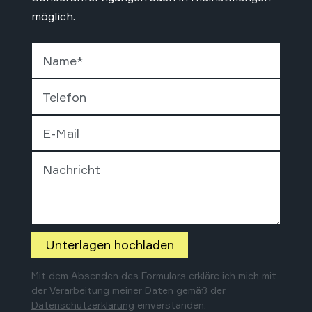
möglich.
Name
*
Telefon
E-Mail
Nachricht
Unterlagen hochladen
Mit dem Absenden des Formulars erkläre ich mich mit
der Verarbeitung meiner Daten gemäß der
Datenschutzerklärung
einverstanden.