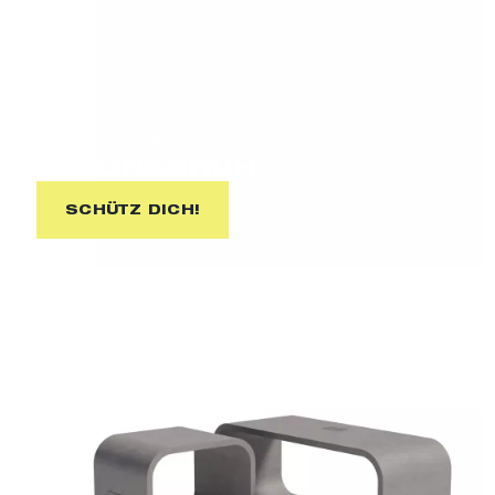
Anti-Terrorschutz
BETONSCHUH
SCHÜTZ DICH!