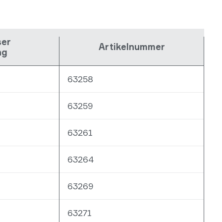
ser
Artikelnummer
ng
63258
63259
63261
63264
63269
63271