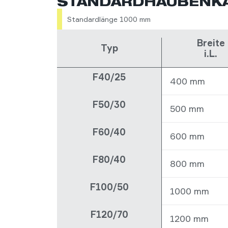
STANDARDHAUBENK
Standardlänge 1000 mm
Breite
Typ
i.L.
F40/25
400 mm
F50/30
500 mm
F60/40
600 mm
F80/40
800 mm
F100/50
1000 mm
F120/70
1200 mm